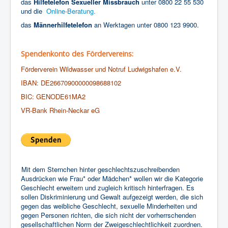
das
Hilfetelefon Sexueller Missbrauch
unter 0800 22 55 530
und die
Online-Beratung.
das
Männerhilfetelefon
an Werktagen unter 0800 123 9900.
Spendenkonto des Fördervereins:
Förderverein Wildwasser und Notruf Ludwigshafen e.V.
IBAN: DE26670900000098688102
BIC: GENODE61MA2
VR-Bank Rhein-Neckar eG
Mit dem Sternchen hinter geschlechtszuschreibenden
Ausdrücken wie Frau* oder Mädchen* wollen wir die Kategorie
Geschlecht erweitern und zugleich kritisch hinterfragen. Es
sollen Diskriminierung und Gewalt aufgezeigt werden, die sich
gegen das weibliche Geschlecht, sexuelle Minderheiten und
gegen Personen richten, die sich nicht der vorherrschenden
gesellschaftlichen Norm der Zweigeschlechtlichkeit zuordnen.