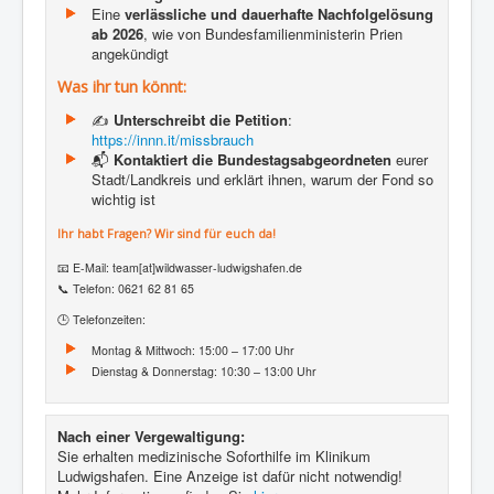
Eine
verlässliche und dauerhafte Nachfolgelösung
ab 2026
, wie von Bundesfamilienministerin Prien
angekündigt
Was ihr tun könnt:
✍️
Unterschreibt die Petition
:
https://innn.it/missbrauch
📬
Kontaktiert die Bundestagsabgeordneten
eurer
Stadt/Landkreis und erklärt ihnen, warum der Fond so
wichtig ist
Ihr habt Fragen? Wir sind für euch da!
📧 E-Mail: team[at]wildwasser-ludwigshafen.de
📞 Telefon: 0621 62 81 65
🕒 Telefonzeiten:
Montag & Mittwoch: 15:00 – 17:00 Uhr
Dienstag & Donnerstag: 10:30 – 13:00 Uhr
Nach einer Vergewaltigung:
Sie erhalten medizinische Soforthilfe im Klinikum
Ludwigshafen. Eine Anzeige ist dafür nicht notwendig!